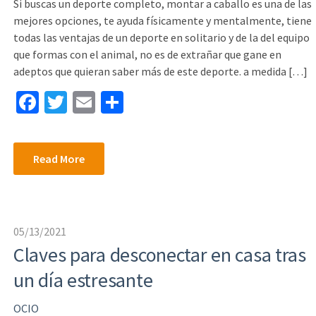
Si buscas un deporte completo, montar a caballo es una de las
mejores opciones, te ayuda físicamente y mentalmente, tiene
todas las ventajas de un deporte en solitario y de la del equipo
que formas con el animal, no es de extrañar que gane en
adeptos que quieran saber más de este deporte. a medida […]
Fa
T
E
S
ce
wi
m
h
b
tt
ai
ar
Read More
o
er
l
e
o
k
05/13/2021
Claves para desconectar en casa tras
un día estresante
OCIO