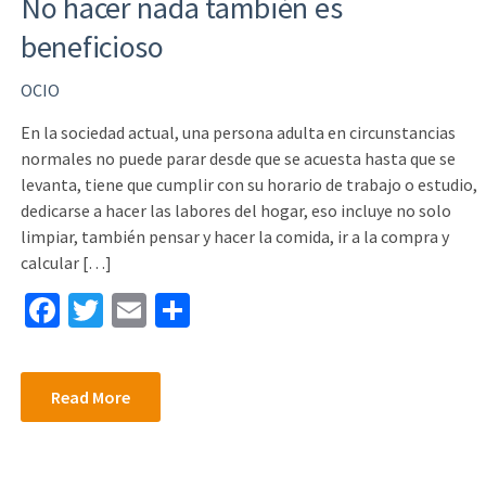
No hacer nada también es
beneficioso
OCIO
En la sociedad actual, una persona adulta en circunstancias
normales no puede parar desde que se acuesta hasta que se
levanta, tiene que cumplir con su horario de trabajo o estudio,
dedicarse a hacer las labores del hogar, eso incluye no solo
limpiar, también pensar y hacer la comida, ir a la compra y
calcular […]
Fa
T
E
S
ce
wi
m
h
b
tt
ai
ar
Read More
o
er
l
e
o
k