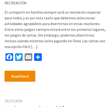
RECREACIÓN
El compartir en familia siempre será un momento especial
para todos y es por esta razón que debemos seleccionar
actividades agradables para divertirnos en estas reuniones.
Entre estos juegos siempre estará entre los primeros lugares,
los juegos de cartas. Sin embargo, podemos divertirnos
incluso cuando estamos solos jugando en línea. Las cartas son
una opción fácil […]
Fa
T
E
S
ce
wi
m
h
b
tt
ai
ar
Read More
o
er
l
e
o
k
10/17/2019