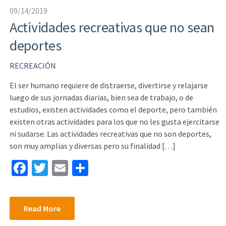
09/14/2019
Actividades recreativas que no sean
deportes
RECREACIÓN
El ser humano requiere de distraerse, divertirse y relajarse
luego de sus jornadas diarias, bien sea de trabajo, o de
estudios, existen actividades como el deporte, pero también
existen otras actividades para los que no les gusta ejercitarse
ni sudarse. Las actividades recreativas que no son deportes,
son muy amplias y diversas pero su finalidad […]
Fa
T
E
S
ce
wi
m
h
b
tt
ai
ar
Read More
o
er
l
e