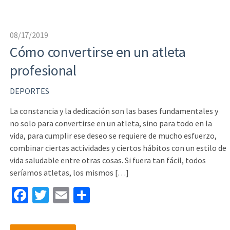
o
k
08/17/2019
Cómo convertirse en un atleta
profesional
DEPORTES
La constancia y la dedicación son las bases fundamentales y
no solo para convertirse en un atleta, sino para todo en la
vida, para cumplir ese deseo se requiere de mucho esfuerzo,
combinar ciertas actividades y ciertos hábitos con un estilo de
vida saludable entre otras cosas. Si fuera tan fácil, todos
seríamos atletas, los mismos […]
Fa
T
E
S
ce
wi
m
h
b
tt
ai
ar