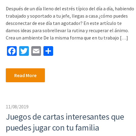
Después de un día lleno del estrés típico del día a día, habiendo
trabajado y soportado a tu jefe, llegas a casa ¿cómo puedes
desconectar de ese día tan agotador? En este artículo te
damos ideas para sobrellevar la rutina y recuperar el ánimo.
Crea un ambiente De la misma forma que en tu trabajo […]
Fa
T
E
S
ce
wi
m
h
b
tt
ai
ar
Read More
o
er
l
e
o
k
11/08/2019
Juegos de cartas interesantes que
puedes jugar con tu familia