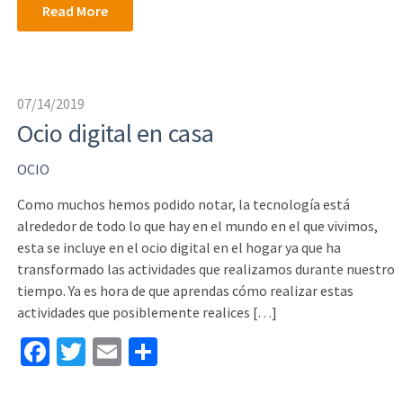
Read More
o
er
l
e
o
k
07/14/2019
Ocio digital en casa
OCIO
Como muchos hemos podido notar, la tecnología está
alrededor de todo lo que hay en el mundo en el que vivimos,
esta se incluye en el ocio digital en el hogar ya que ha
transformado las actividades que realizamos durante nuestro
tiempo. Ya es hora de que aprendas cómo realizar estas
actividades que posiblemente realices […]
Fa
T
E
S
ce
wi
m
h